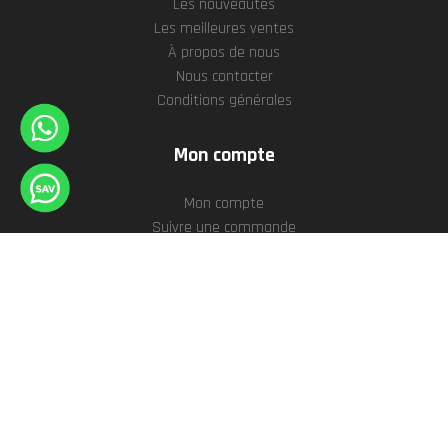
Les nouveautés
Les meilleures ventes
À propos de nous
Nous contacter
Conditions générales
Mon compte
Mon compte
Suivre une commande
Liste de souhaits
Historique des commandes
Conditions de SAV
© 2026
GPS Globe
. Tous droits réservés