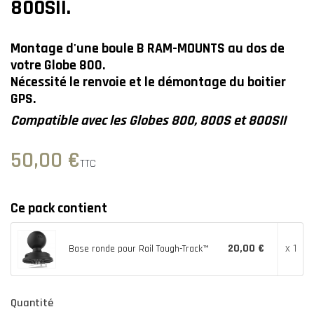
800SII.
Montage d'une boule B RAM-MOUNTS au dos de
votre Globe 800.
N
écessité
le renvoie et le démontage du boitier
GPS.
Compatible avec les Globes 800, 800S et 800SII
50,00 €
TTC
Ce pack contient
20,00 €
x 1
Base ronde pour Rail Tough-Track™
Quantité