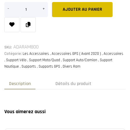
AJOUTER AU PANIER
ADARAM800
SKU:
Catégorie:
Les Accessoires
Accessoires GPS ( Avant 2020 )
Accessoires
Support Vélo
Support Moto/Quad
Support Auto/Camion
Support
Nautique
Supports
Supports GPS
Divers Ram
Description
Détails du produit
Vous aimerez aussi