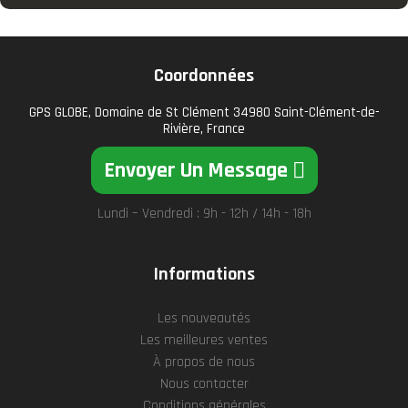
Coordonnées
GPS GLOBE, Domaine de St Clément 34980 Saint-Clément-de-
Rivière, France
Envoyer Un Message
Lundi – Vendredi : 9h - 12h / 14h - 18h
Informations
Les nouveautés
Les meilleures ventes
À propos de nous
Nous contacter
Conditions générales