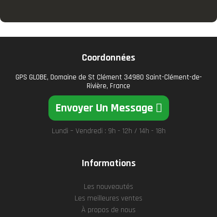
Coordonnées
GPS GLOBE, Domaine de St Clément 34980 Saint-Clément-de-
Rivière, France
Envoyer Un Message
Lundi – Vendredi : 9h - 12h / 14h - 18h
Informations
Les nouveautés
Les meilleures ventes
À propos de nous