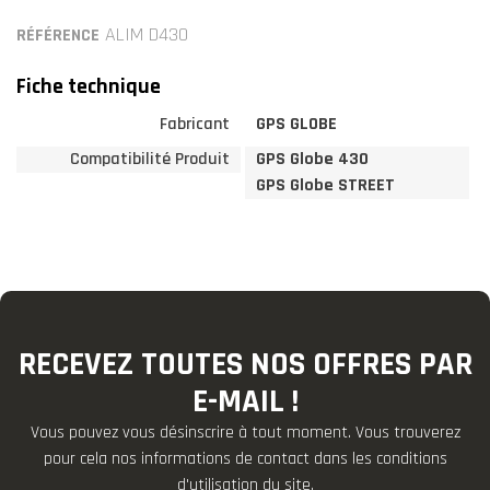
ALIM D430
RÉFÉRENCE
Fiche technique
Fabricant
GPS GLOBE
Compatibilité Produit
GPS Globe 430
GPS Globe STREET
RECEVEZ TOUTES NOS OFFRES PAR
E-MAIL !
Vous pouvez vous désinscrire à tout moment. Vous trouverez
pour cela nos informations de contact dans les conditions
d'utilisation du site.