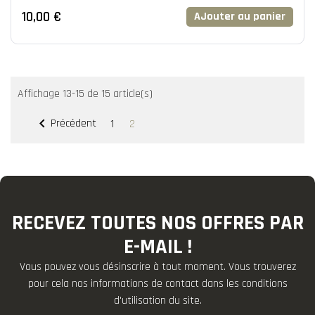
10,00 €
AJouter au panier
Affichage 13-15 de 15 article(s)

Précédent
1
2
RECEVEZ TOUTES NOS OFFRES PAR
E-MAIL !
Vous pouvez vous désinscrire à tout moment. Vous trouverez
pour cela nos informations de contact dans les conditions
d'utilisation du site.