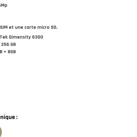
16Mp
:
SIM et une carte micro SD.
Tek Dimensity 6300
 256 GB
B + 8GB
nique :