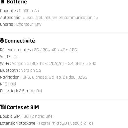
🔋 Batterie
Capacité
: 5 500 mAh
Autonomie
: Jusqu’à 30 heures en communication 4G
Charge
: Chargeur 18W
🌐 Connectivité
Réseaux mobiles
: 2G / 3G / 4G / 4G+ / 5G
VoLTE
: Oui
Wi-Fi
: Version 5 (802.11a/ac/b/g/n) – 2,4 GHz / 5 GHz
Bluetooth
: Version 5.2
Navigation
: GPS, Glonass, Galileo, Beidou, QZSS
NFC
: Oui
Prise Jack 3,5 mm
: Oui
📶 Cartes et SIM
Double SIM
: Oui (2 nano SIM)
Extension stockage
: 1 carte microSD (jusqu’à 2 To)