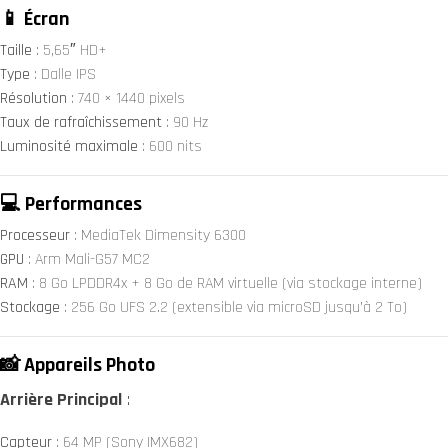
📱 Écran
Taille
: 5,65″ HD+
Type
: Dalle IPS
Résolution
: 740 × 1440 pixels
Taux de rafraîchissement
: 90 Hz
Luminosité maximale
: 600 nits
💻 Performances
Processeur
: MediaTek Dimensity 6300
GPU
: Arm Mali-G57 MC2
RAM
: 8 Go LPDDR4x + 8 Go de RAM virtuelle (via stockage interne)
Stockage
: 256 Go UFS 2.2 (extensible via microSD jusqu’à 2 To)
📸 Appareils Photo
Arrière Principal
:
Capteur
: 64 MP (Sony IMX682)