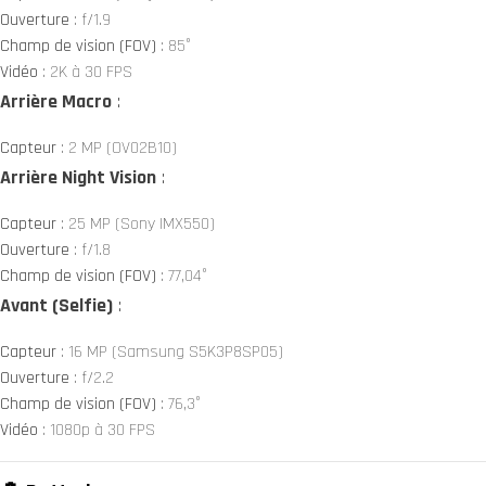
Ouverture
: f/1.9
Champ de vision (FOV)
: 85°
Vidéo
: 2K à 30 FPS
Arrière Macro
:
Capteur
: 2 MP (OV02B10)
Arrière Night Vision
:
Capteur
: 25 MP (Sony IMX550)
Ouverture
: f/1.8
Champ de vision (FOV)
: 77,04°
Avant (Selfie)
:
Capteur
: 16 MP (Samsung S5K3P8SP05)
Ouverture
: f/2.2
Champ de vision (FOV)
: 76,3°
Vidéo
: 1080p à 30 FPS