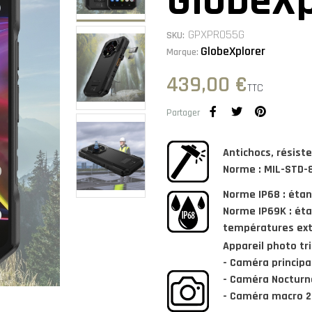
GlobeXp
GPXPRO55G
SKU:
GlobeXplorer
Marque:
439,00 €
TTC
Partager
Antichocs, résiste
Norme : MIL-STD-
Norme IP68 : éta
Norme IP69K : éta
températures ex
Appareil photo tri
- Caméra princip
- Caméra Noctur
- Caméra macro 