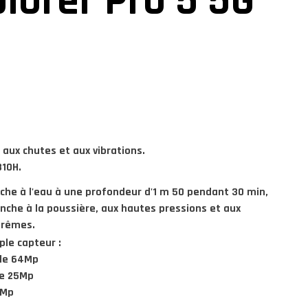
lorer Pro 5 5G
 aux chutes et aux vibrations.
810H.
nche
à l'eau à une profondeur d'1 m 50 pendant 30 min
,
nche à la poussière
, aux hautes pressions et aux
trêmes.
ple capteur :
ale 64Mp
ne 25Mp
2Mp