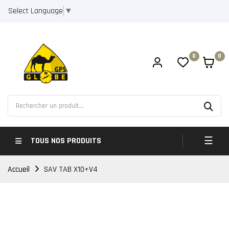
Select Language
▼
0
0
Bascul
☰
TOUS NOS PRODUITS
Accueil
SAV TAB X10+V4