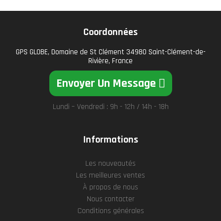
Coordonnées
GPS GLOBE, Domaine de St Clément 34980 Saint-Clément-de-
Rivière, France
Envoyer Un Message
Lundi – Vendredi : 9h - 12h / 14h - 18h
Informations
Les nouveautés
Les meilleures ventes
À propos de nous
Nous contacter
Conditions générales