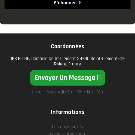
S’abonner
Coordonnées
GPS GLOBE, Domaine de St Clément 34980 Saint-Clément-de-
Rivière, France
Envoyer Un Message
Lundi – Vendredi : 9h - 12h / 14h - 18h
Informations
Les nouveautés
Les meilleures ventes