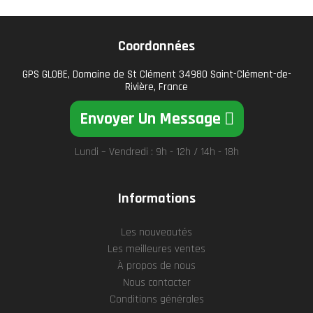
Coordonnées
GPS GLOBE, Domaine de St Clément 34980 Saint-Clément-de-
Rivière, France
Envoyer Un Message
Lundi – Vendredi : 9h - 12h / 14h - 18h
Informations
Les nouveautés
Les meilleures ventes
À propos de nous
Nous contacter
Conditions générales