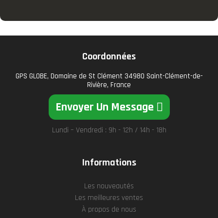
Coordonnées
GPS GLOBE, Domaine de St Clément 34980 Saint-Clément-de-
Rivière, France
Envoyer Un Message
Lundi – Vendredi : 9h - 12h / 14h - 18h
Informations
Les nouveautés
Les meilleures ventes
À propos de nous