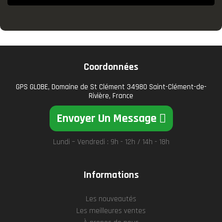
Coordonnées
GPS GLOBE, Domaine de St Clément 34980 Saint-Clément-de-
Rivière, France
Envoyer Un Message
Lundi – Vendredi : 9h - 12h / 14h - 18h
Informations
Les nouveautés
Les meilleures ventes