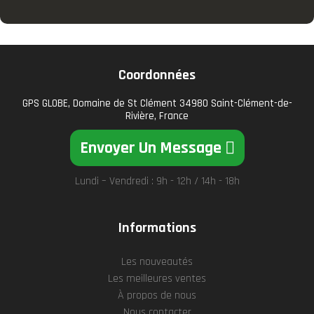
Coordonnées
GPS GLOBE, Domaine de St Clément 34980 Saint-Clément-de-
Rivière, France
Envoyer Un Message
Lundi – Vendredi : 9h - 12h / 14h - 18h
Informations
Les nouveautés
Les meilleures ventes
À propos de nous
Nous contacter