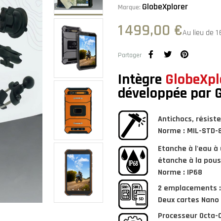
GlobeXplorer
Marque:
1 499,00 €
Au lieu de 1
Partager
Intègre
GlobeXpl
développée par 
Antichocs, résiste
Norme : MIL-STD-
Etanche
à l'eau à
étanche à la pous
Norme : IP68
2 emplacements :
Deux cartes Nano 
Processeur Octa-