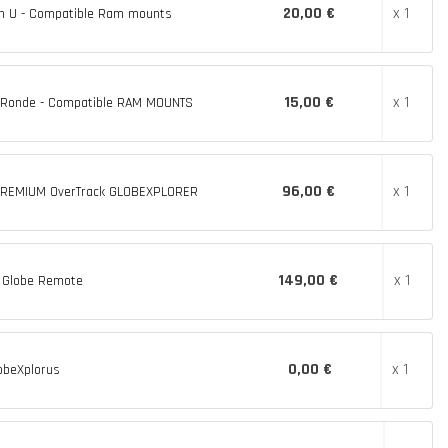
20,00 €
x 1
n U - Compatible Ram mounts
15,00 €
x 1
r Ronde - Compatible RAM MOUNTS
96,00 €
x 1
REMIUM OverTrack GLOBEXPLORER
149,00 €
x 1
 Globe Remote
0,00 €
x 1
lobeXplorus