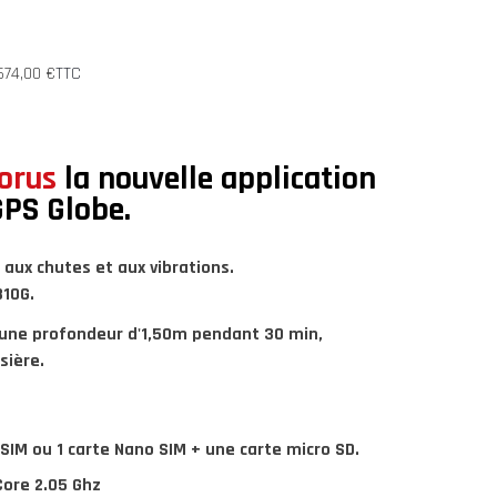
 674,00 €
TTC
orus
la nouvelle application
GPS Globe.
 aux chutes et aux vibrations.
810G.
 une profondeur d'1,50m pendant 30 min
,
sière.
SIM ou 1 carte Nano SIM + une carte micro SD.
Core 2.05 Ghz