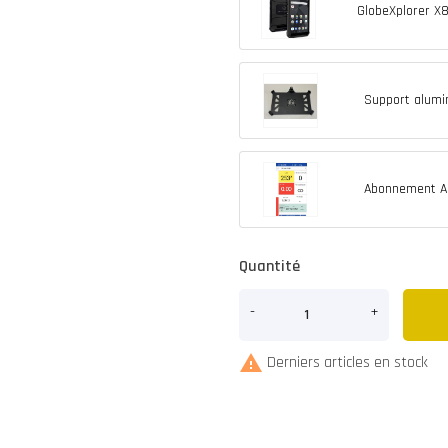
GlobeXplorer X
Support alumi
Abonnement A V
Quantité

Derniers articles en stock