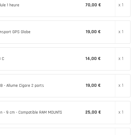
70,00 €
x 1
ule 1 heure
19,00 €
x 1
nsport GPS Globe
14,00 €
x 1
B C
19,00 €
x 1
B - Allume Cigare 2 ports
25,00 €
x 1
ion - 9 cm - Compatible RAM MOUNTS