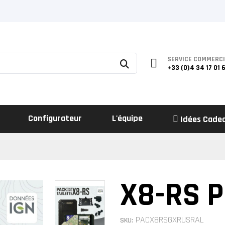
SERVICE COMMERC
+33 (0)4 34 17 01 
Configurateur
L'équipe
Idées Cade
X8-RS P
PACX8RSGXRUSRAL
SKU: