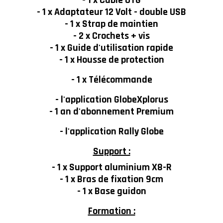
- 1 x Adaptateur 12 Volt - double USB
- 1 x Strap de maintien
- 2 x Crochets + vis
- 1 x Guide d'utilisation rapide
- 1 x Housse de protection
- 1 x Télécommande
- l'application GlobeXplorus
- 1 an d'abonnement Premium
- l'application Rally Globe
Support :
- 1 x Support aluminium X8-R
- 1 x Bras de fixation 9cm
- 1 x Base guidon
Formation :