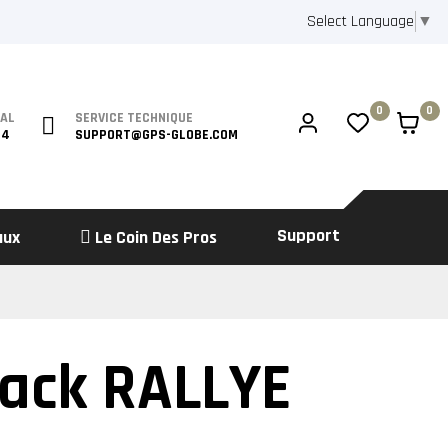
Select Language
▼
0
0
IAL
SERVICE TECHNIQUE
64
SUPPORT@GPS-GLOBE.COM
Support
aux
Le Coin Des Pros
ack RALLYE