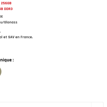
: 256GB
GB DDR3
OX
ou/Glonass
.
l et SAV en France.
nique :