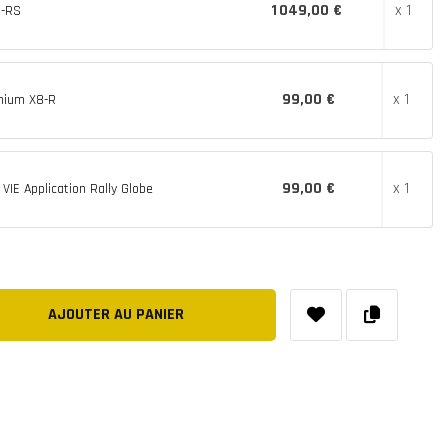
1 049,00 €
x 1
8-RS
99,00 €
x 1
nium X8-R
99,00 €
x 1
IE Application Rally Globe
AJOUTER AU PANIER