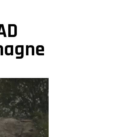
AD
emagne