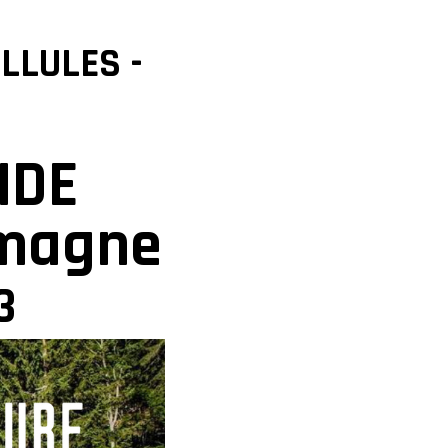
ELLULES -
IDE
emagne
3