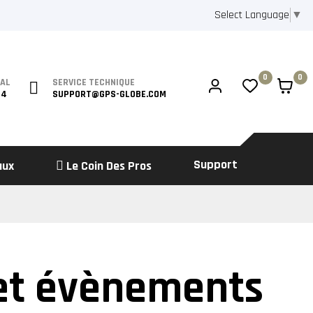
Select Language
▼
0
0
IAL
SERVICE TECHNIQUE
64
SUPPORT@GPS-GLOBE.COM
Support
aux
Le Coin Des Pros
 et évènements