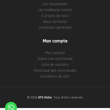
Les nouveautés
Les meilleures ventes
À propos de nous
Nous contacter
Conditions générales
Mon compte
Mon compte
Suivre une commande
Liste de souhaits
Historique des commandes
Conditions de SAV
© 2026
GPS Globe
. Tous droits réservés